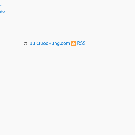
Cá
iệp
©
BuiQuocHung.com
RSS