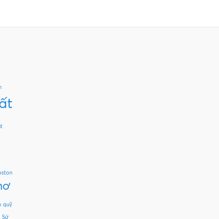
n
ất
t
oston
mơ
n
quỹ
Sứ