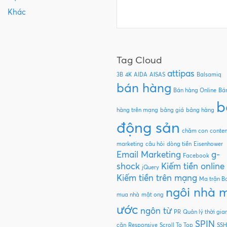
Khác
Tag Cloud
attipas
3B
4K
AIDA
AISAS
Balsamiq
bán hàng
Bán hàng Online
Bá
b
hàng trên mạng
bảng giá
bảng hàng
động sản
chăm con
conten
marketing
câu hỏi
dòng tiền
Eisenhower
Email Marketing
g-
Facebook
shock
Kiếm tiền online
jQuery
Kiếm tiền trên mạng
Ma trận B
ngôi nhà 
mua nhà
mật ong
ước
ngôn từ
PR
Quản lý thời gia
SPIN
căn
Responsive
Scroll To Top
SSH