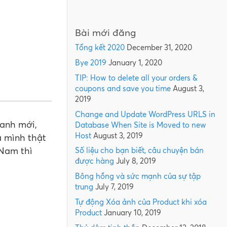
Bài mới đăng
Tổng kết 2020
December 31, 2020
Bye 2019
January 1, 2020
TIP: How to delete all your orders &
coupons and save you time
August 3,
2019
Change and Update WordPress URLS in
oanh mới,
Database When Site is Moved to new
Host
August 3, 2019
 mình thật
 Nam thì
Số liệu cho bạn biết, câu chuyện bán
được hàng
July 8, 2019
Bông hồng và sức mạnh của sự tập
trung
July 7, 2019
Tự động Xóa ảnh của Product khi xóa
Product
January 10, 2019