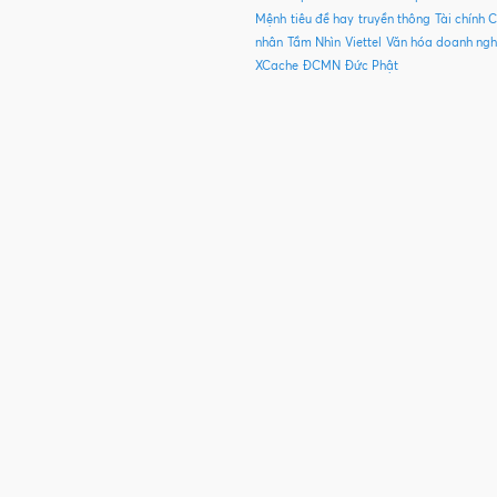
Mệnh
tiêu đề hay
truyền thông
Tài chính 
nhân
Tầm Nhìn
Viettel
Văn hóa doanh ngh
XCache
ĐCMN
Đức Phật