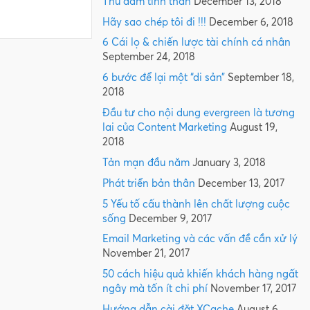
Thủ dâm tinh thần
December 13, 2018
Hãy sao chép tôi đi !!!
December 6, 2018
6 Cái lọ & chiến lược tài chính cá nhân
September 24, 2018
6 bước để lại một “di sản”
September 18,
2018
Đầu tư cho nội dung evergreen là tương
lai của Content Marketing
August 19,
2018
Tản mạn đầu năm
January 3, 2018
Phát triển bản thân
December 13, 2017
5 Yếu tố cấu thành lên chất lượng cuộc
sống
December 9, 2017
Email Marketing và các vấn đề cần xử lý
November 21, 2017
50 cách hiệu quả khiến khách hàng ngất
ngây mà tốn ít chi phí
November 17, 2017
Hướng dẫn cài đặt XCache
August 6,