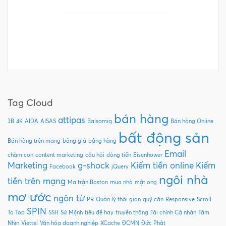
Tag Cloud
bán hàng
attipas
3B
4K
AIDA
AISAS
Balsamiq
Bán hàng Online
bất động sản
Bán hàng trên mạng
bảng giá
bảng hàng
Email
chăm con
content marketing
câu hỏi
dòng tiền
Eisenhower
Marketing
g-shock
Kiếm tiền online
Kiếm
Facebook
jQuery
ngôi nhà
tiền trên mạng
Ma trận Boston
mua nhà
mật ong
mơ ước
ngôn từ
PR
Quản lý thời gian
quỹ căn
Responsive
Scroll
SPIN
To Top
SSH
Sứ Mệnh
tiêu đề hay
truyền thông
Tài chính Cá nhân
Tầm
Nhìn
Viettel
Văn hóa doanh nghiệp
XCache
ĐCMN
Đức Phật