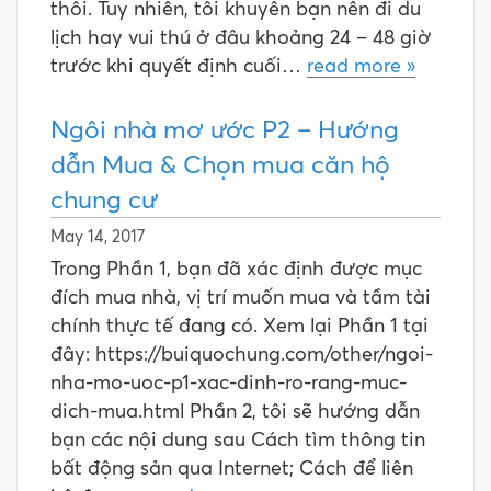
thôi. Tuy nhiên, tôi khuyên bạn nên đi du
lịch hay vui thú ở đâu khoảng 24 – 48 giờ
trước khi quyết định cuối…
read more »
Ngôi nhà mơ ước P2 – Hướng
dẫn Mua & Chọn mua căn hộ
chung cư
May 14, 2017
Trong Phần 1, bạn đã xác định được mục
đích mua nhà, vị trí muốn mua và tầm tài
chính thực tế đang có. Xem lại Phần 1 tại
đây: https://buiquochung.com/other/ngoi-
nha-mo-uoc-p1-xac-dinh-ro-rang-muc-
dich-mua.html Phần 2, tôi sẽ hướng dẫn
bạn các nội dung sau Cách tìm thông tin
bất động sản qua Internet; Cách để liên