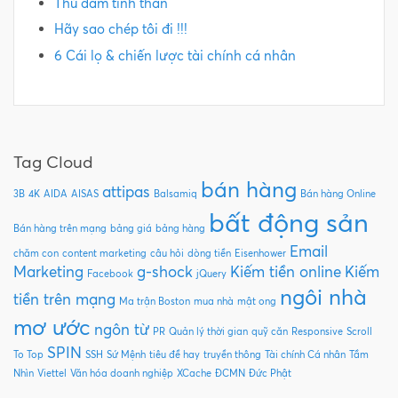
Thủ dâm tinh thần
Hãy sao chép tôi đi !!!
6 Cái lọ & chiến lược tài chính cá nhân
Tag Cloud
bán hàng
attipas
3B
4K
AIDA
AISAS
Balsamiq
Bán hàng Online
bất động sản
Bán hàng trên mạng
bảng giá
bảng hàng
Email
chăm con
content marketing
câu hỏi
dòng tiền
Eisenhower
Marketing
g-shock
Kiếm tiền online
Kiếm
Facebook
jQuery
ngôi nhà
tiền trên mạng
Ma trận Boston
mua nhà
mật ong
mơ ước
ngôn từ
PR
Quản lý thời gian
quỹ căn
Responsive
Scroll
SPIN
To Top
SSH
Sứ Mệnh
tiêu đề hay
truyền thông
Tài chính Cá nhân
Tầm
Nhìn
Viettel
Văn hóa doanh nghiệp
XCache
ĐCMN
Đức Phật