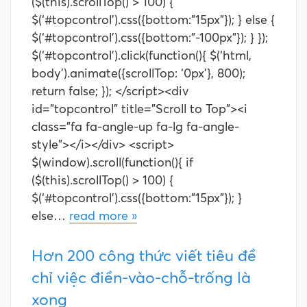
($(this).scrollTop() > 100) {
$(‘#topcontrol’).css({bottom:"15px"}); } else {
$(‘#topcontrol’).css({bottom:"-100px"}); } });
$(‘#topcontrol’).click(function(){ $(‘html,
body’).animate({scrollTop: ‘0px’}, 800);
return false; }); </script><div
id="topcontrol" title="Scroll to Top"><i
class="fa fa-angle-up fa-lg fa-angle-
style"></i></div> <script>
$(window).scroll(function(){ if
($(this).scrollTop() > 100) {
$(‘#topcontrol’).css({bottom:"15px"}); }
else…
read more »
Hơn 200 công thức viết tiêu đề
chỉ việc điền-vào-chỗ-trống là
xong