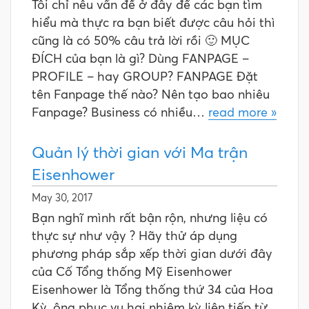
Tôi chỉ nêu vấn đề ở đây để các bạn tìm
hiểu mà thực ra bạn biết được câu hỏi thì
cũng là có 50% câu trả lời rồi 🙂 MỤC
ĐÍCH của bạn là gì? Dùng FANPAGE –
PROFILE – hay GROUP? FANPAGE Đặt
tên Fanpage thế nào? Nên tạo bao nhiêu
Fanpage? Business có nhiều…
read more »
Quản lý thời gian với Ma trận
Eisenhower
May 30, 2017
Bạn nghĩ mình rất bận rộn, nhưng liệu có
thực sự như vậy ? Hãy thử áp dụng
phương pháp sắp xếp thời gian dưới đây
của Cố Tổng thống Mỹ Eisenhower
Eisenhower là Tổng thống thứ 34 của Hoa
Kỳ, ông phục vụ hai nhiệm kỳ liên tiếp từ