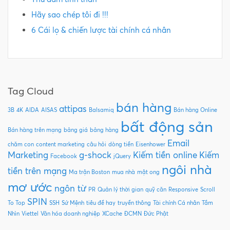
Hãy sao chép tôi đi !!!
6 Cái lọ & chiến lược tài chính cá nhân
Tag Cloud
bán hàng
attipas
3B
4K
AIDA
AISAS
Balsamiq
Bán hàng Online
bất động sản
Bán hàng trên mạng
bảng giá
bảng hàng
Email
chăm con
content marketing
câu hỏi
dòng tiền
Eisenhower
Marketing
g-shock
Kiếm tiền online
Kiếm
Facebook
jQuery
ngôi nhà
tiền trên mạng
Ma trận Boston
mua nhà
mật ong
mơ ước
ngôn từ
PR
Quản lý thời gian
quỹ căn
Responsive
Scroll
SPIN
To Top
SSH
Sứ Mệnh
tiêu đề hay
truyền thông
Tài chính Cá nhân
Tầm
Nhìn
Viettel
Văn hóa doanh nghiệp
XCache
ĐCMN
Đức Phật