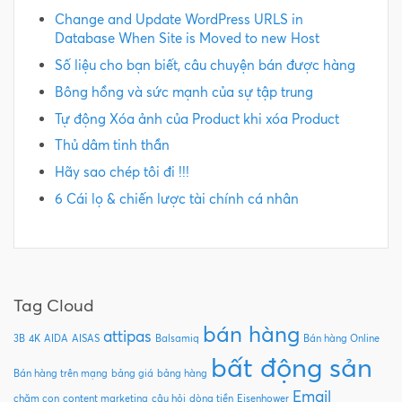
Change and Update WordPress URLS in
Database When Site is Moved to new Host
Số liệu cho bạn biết, câu chuyện bán được hàng
Bông hồng và sức mạnh của sự tập trung
Tự động Xóa ảnh của Product khi xóa Product
Thủ dâm tinh thần
Hãy sao chép tôi đi !!!
6 Cái lọ & chiến lược tài chính cá nhân
Tag Cloud
bán hàng
attipas
3B
4K
AIDA
AISAS
Balsamiq
Bán hàng Online
bất động sản
Bán hàng trên mạng
bảng giá
bảng hàng
Email
chăm con
content marketing
câu hỏi
dòng tiền
Eisenhower